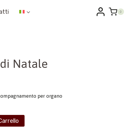
atti
0
di Natale
ccompagnamento per organo
Carrello