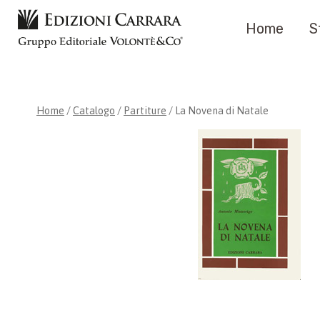
Salta
Home
S
al
contenuto
Home
/
Catalogo
/
Partiture
/
La Novena di Natale