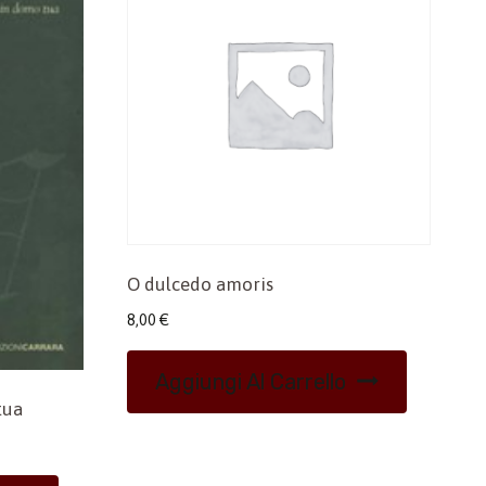
O dulcedo amoris
8,00
€
Aggiungi Al Carrello
tua