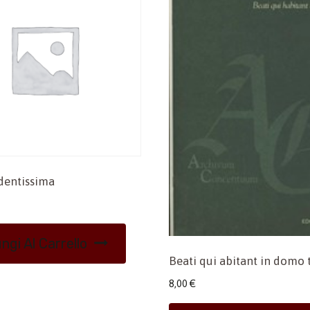
dentissima
ngi Al Carrello
Beati qui abitant in domo 
8,00
€