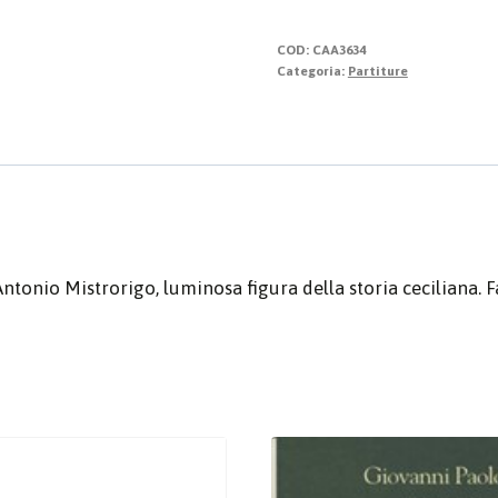
di
Natale
COD:
CAA3634
quantità
Categoria:
Partiture
Antonio Mistrorigo, luminosa figura della storia ceciliana. 