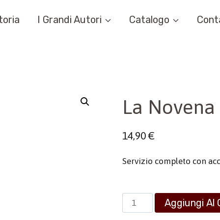
toria
I Grandi Autori
Catalogo
Cont
La Novena 
14,90
€
Servizio completo con a
La
Aggiungi Al 
Novena