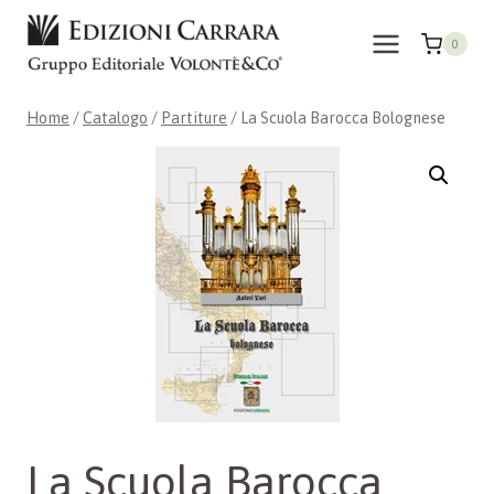
Salta
al
0
contenuto
Home
/
Catalogo
/
Partiture
/
La Scuola Barocca Bolognese
La Scuola Barocca