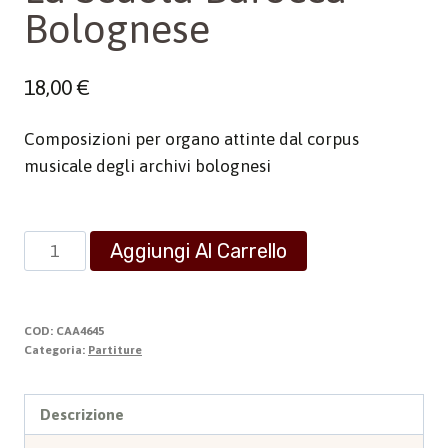
Bolognese
18,00
€
Composizioni per organo attinte dal corpus
musicale degli archivi bolognesi
La
Aggiungi Al Carrello
Scuola
Barocca
Bolognese
COD:
CAA4645
quantità
Categoria:
Partiture
Descrizione