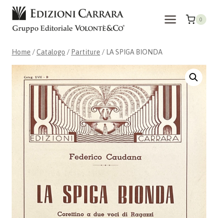
Salta
al
0
contenuto
Home
/
Catalogo
/
Partiture
/
LA SPIGA BIONDA