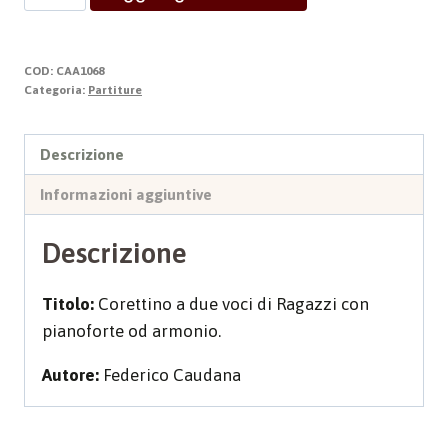
SPIGA
BIONDA
quantità
COD:
CAA1068
Categoria:
Partiture
Descrizione
Informazioni aggiuntive
Descrizione
Titolo:
Corettino a due voci di Ragazzi con
pianoforte od armonio.
Autore:
Federico Caudana