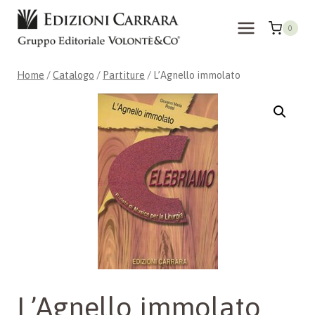
Salta
al
0
contenuto
Home
/
Catalogo
/
Partiture
/
L’Agnello immolato
L’Agnello immolato