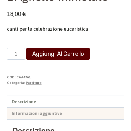
18,00
€
canti per la celebrazione eucaristica
L'Agnello
Aggiungi Al Carrello
immolato
quantità
COD:
CAA4761
Categoria:
Partiture
Descrizione
Informazioni aggiuntive
Descrizione