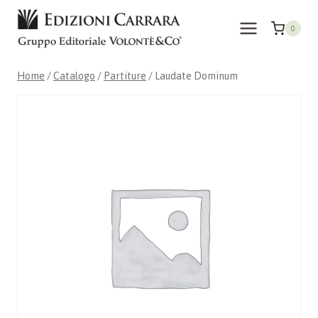
Salta
al
0
contenuto
Home
/
Catalogo
/
Partiture
/
Laudate Dominum