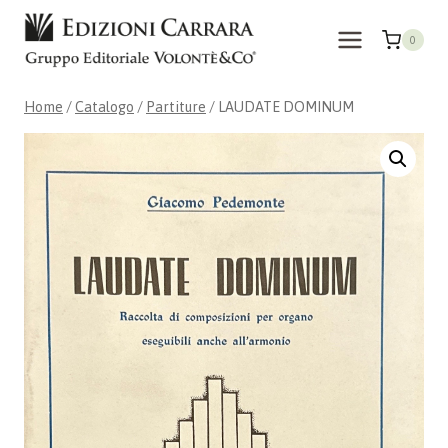
Salta
al
0
contenuto
Home
/
Catalogo
/
Partiture
/
LAUDATE DOMINUM