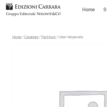
Salta
Home
S
al
contenuto
Home
/
Catalogo
/
Partiture
/
Liber Vesperalis