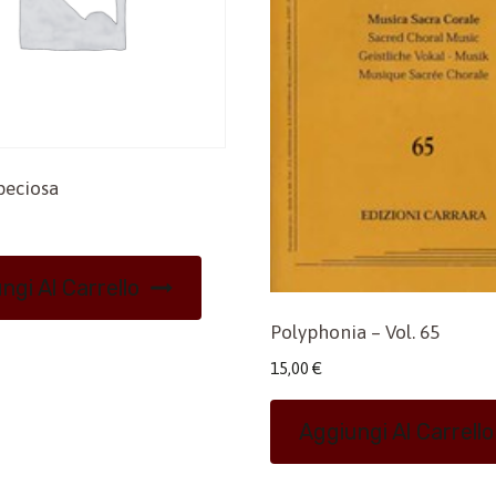
peciosa
ngi Al Carrello
Polyphonia – Vol. 65
15,00
€
Aggiungi Al Carrello