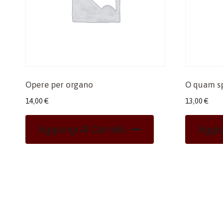
Opere per organo
O quam s
14,00
€
13,00
€
Aggiungi Al Carrello
Aggiu