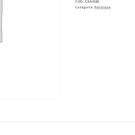
COD:
CAA4182
Categoria:
Partiture