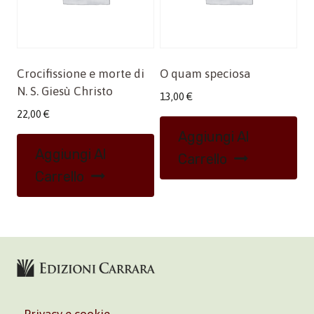
Crocifissione e morte di
O quam speciosa
N. S. Giesù Christo
13,00
€
22,00
€
Aggiungi Al
Aggiungi Al
Carrello
Carrello