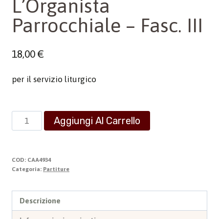
L’Organista
Parrocchiale – Fasc. III
18,00
€
per il servizio liturgico
L'Organista
Aggiungi Al Carrello
Parrocchiale
-
Fasc.
COD:
CAA4934
III
Categoria:
Partiture
quantità
Descrizione