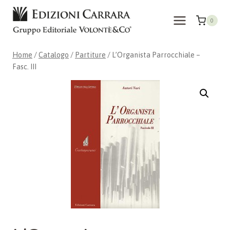
Salta
al
0
contenuto
Home
/
Catalogo
/
Partiture
/
L’Organista Parrocchiale –
Fasc. III