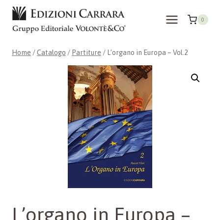
Salta
al
0
contenuto
Home
/
Catalogo
/
Partiture
/
L’organo in Europa – Vol.2
L’organo in Europa –