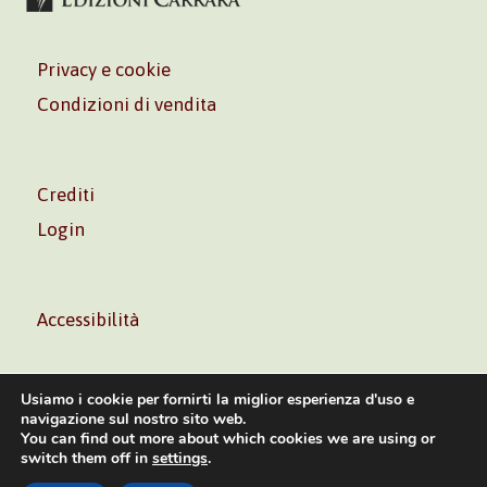
Privacy e cookie
Condizioni di vendita
Crediti
Login
Accessibilità
Usiamo i cookie per fornirti la miglior esperienza d'uso e
navigazione sul nostro sito web.
You can find out more about which cookies we are using or
Volontè & Co. Srl – P.I. 06181480960 –
info@volonte-
switch them off in
settings
.
co.com
– Tel.
+39 02 45473285