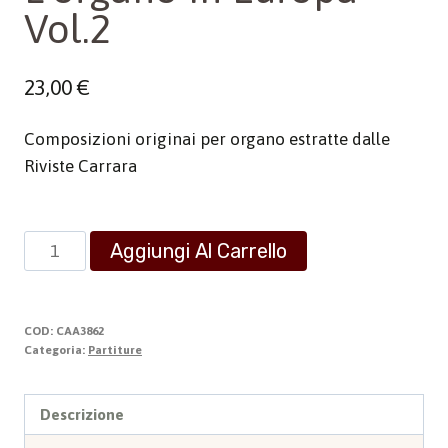
Vol.2
23,00
€
Composizioni originai per organo estratte dalle
Riviste Carrara
L'organo
Aggiungi Al Carrello
in
Europa
-
COD:
CAA3862
Vol.2
Categoria:
Partiture
quantità
Descrizione