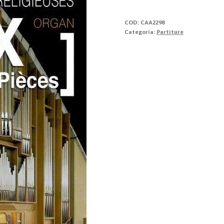
quantità
COD:
CAA2298
Categoria:
Partiture