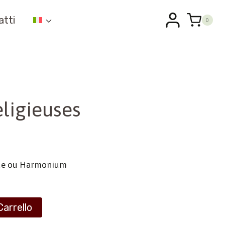
atti
0
ligieuses
gue ou Harmonium
Carrello