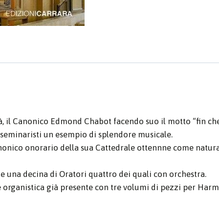
à, il Canonico Edmond Chabot facendo suo il motto “fin che v
i e seminaristi un esempio di splendore musicale.
onico onorario della sua Cattedrale ottennne come naturale
e una decina di Oratori quattro dei quali con orchestra.
ne organistica già presente con tre volumi di pezzi per Ha