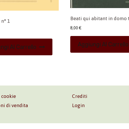
Beati qui abitant in domo 
 n° 1
8,00
€
Aggiungi Al Carrello
ngi Al Carrello
e cookie
Crediti
ni di vendita
Login