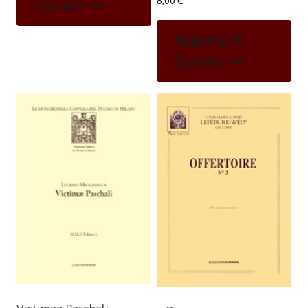
8,00
€
Carrello
Aggiungi Al
Carrello