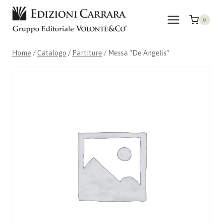
Salta
al
0
contenuto
Home
/
Catalogo
/
Partiture
/
Messa “De Angelis”