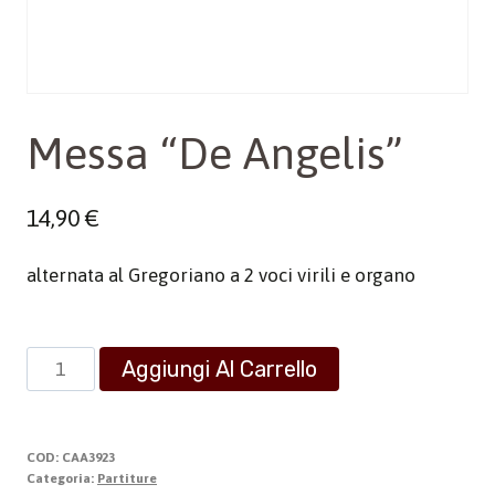
Messa “De Angelis”
14,90
€
alternata al Gregoriano a 2 voci virili e organo
Messa
Aggiungi Al Carrello
“De
Angelis”
quantità
COD:
CAA3923
Categoria:
Partiture