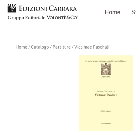
Salta
Home
S
al
contenuto
Home
/
Catalogo
/
Partiture
/
Victimae Paschali