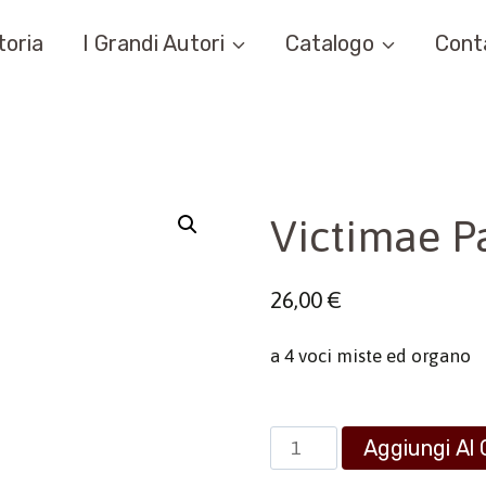
toria
I Grandi Autori
Catalogo
Cont
Victimae P
26,00
€
a 4 voci miste ed organo
Victimae
Aggiungi Al 
Paschali