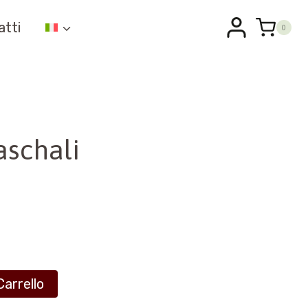
atti
0
aschali
Carrello