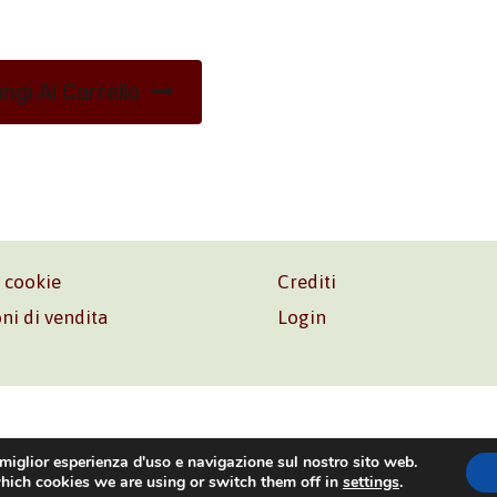
ngi Al Carrello
e cookie
Crediti
ni di vendita
Login
o. Srl – P.I. 06181480960 –
info@volonte-co.com
– Tel.
+39 
 miglior esperienza d'uso e navigazione sul nostro sito web.
hich cookies we are using or switch them off in
settings
.