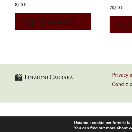
8,00
€
20,00
€
Aggiungi Al Carrello
Aggiu
Privacy 
Condizio
Volontè & C
Usiamo i cookie per fornirti la
You can find out more about w