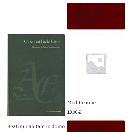
Aggiungi Al
Carrello
Meditazione
10,00
€
Beati qui abitant in domo
Aggiungi Al