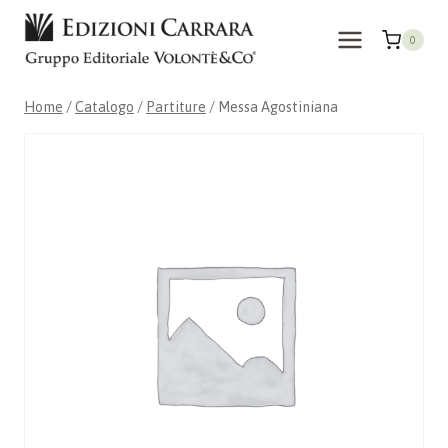
Salta
al
0
contenuto
Home
/
Catalogo
/
Partiture
/
Messa Agostiniana