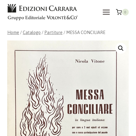
Salta
al
0
contenuto
Home
/
Catalogo
/
Partiture
/
MESSA CONCILIARE