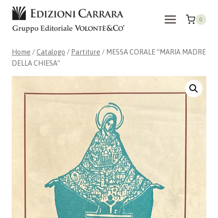
Salta
al
0
contenuto
Home
/
Catalogo
/
Partiture
/
MESSA CORALE “MARIA MADRE
DELLA CHIESA”