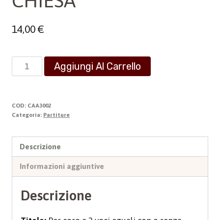
CHIESA”
14,00
€
MESSA
Aggiungi Al Carrello
CORALE
"MARIA
MADRE
COD:
CAA3002
DELLA
Categoria:
Partiture
CHIESA"
quantità
Descrizione
Informazioni aggiuntive
Descrizione