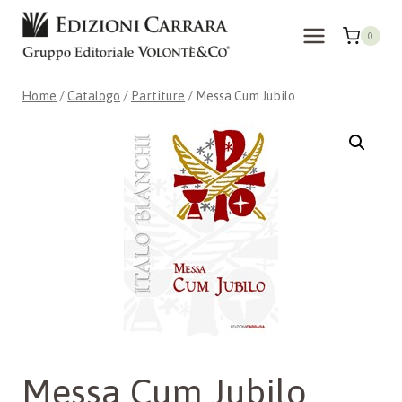
Salta
al
0
contenuto
Home
/
Catalogo
/
Partiture
/
Messa Cum Jubilo
Messa Cum Jubilo