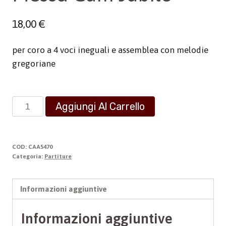
18,00
€
per coro a 4 voci ineguali e assemblea con melodie
gregoriane
Messa
Aggiungi Al Carrello
Cum
Jubilo
quantità
COD:
CAA5470
Categoria:
Partiture
Informazioni aggiuntive
Informazioni aggiuntive