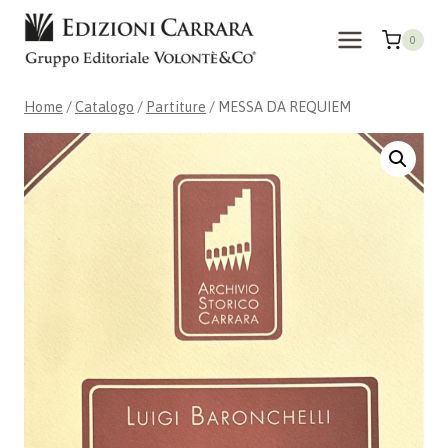
Salta
al
0
contenuto
Home
/
Catalogo
/
Partiture
/
MESSA DA REQUIEM