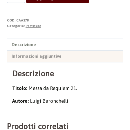
DA
REQUIEM
quantità
COD:
CAA178
Categoria:
Partiture
Descrizione
Informazioni aggiuntive
Descrizione
Titolo:
Messa da Requiem 21.
Autore:
Luigi Baronchelli
Prodotti correlati