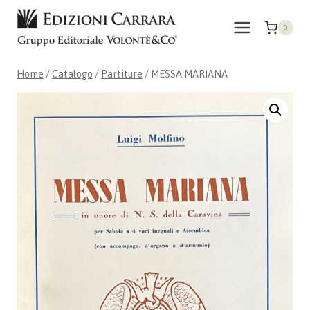
Salta
al
0
contenuto
Home
/
Catalogo
/
Partiture
/
MESSA MARIANA