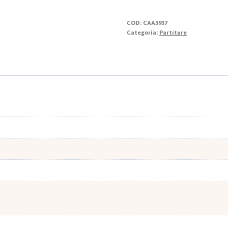
di
Natale"
COD:
CAA3937
quantità
Categoria:
Partiture