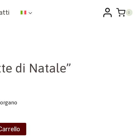
atti
0
te di Natale”
d organo
Carrello