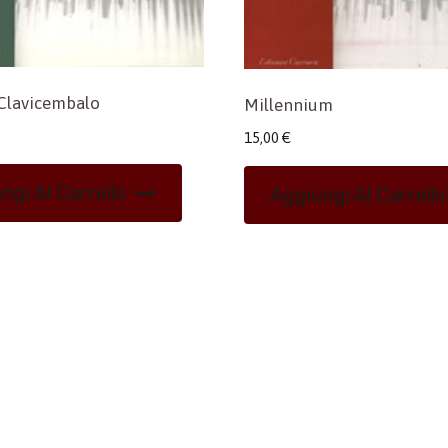
Clavicembalo
Millennium
15,00
€
ngi Al Carrello
Aggiungi Al Carrello