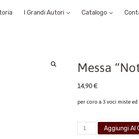
toria
I Grandi Autori
Catalogo
Cont
Messa “Not
14,90
€
per coro a 3 voci miste e
Messa
Aggiungi Al 
"Notte