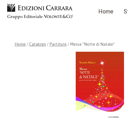
Salta
Home
S
al
contenuto
Home
/
Catalogo
/
Partiture
/
Messa “Notte di Natale”