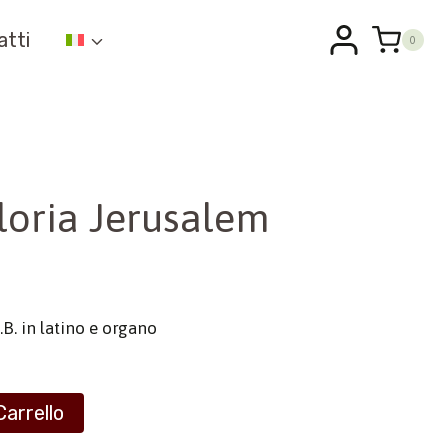
atti
0
loria Jerusalem
.B. in latino e organo
Carrello