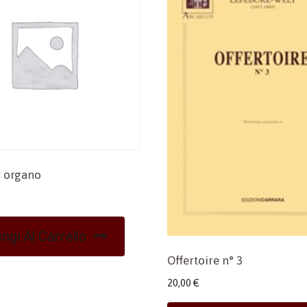
 organo
ngi Al Carrello
Offertoire n° 3
20,00
€