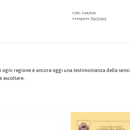
gloria
Jerusalem
COD:
CAA2526
quantità
Categoria:
Partiture
di ogni regione è ancora oggi una testimonianza della sensi
e ascoltare.