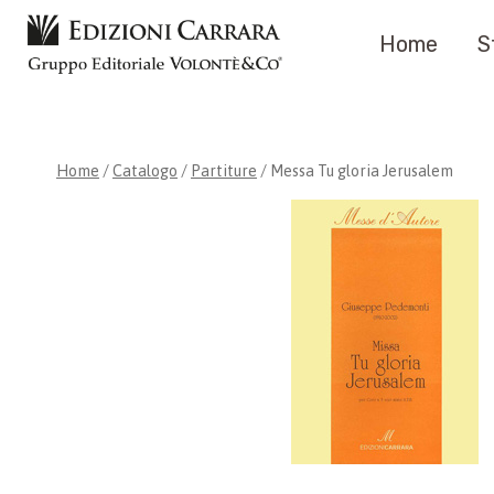
Salta
Home
S
al
contenuto
Home
/
Catalogo
/
Partiture
/
Messa Tu gloria Jerusalem