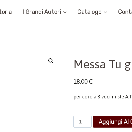
toria
I Grandi Autori
Catalogo
Cont
Messa Tu g
18,00
€
per coro a 3 voci miste A.T
Messa
Aggiungi Al 
Tu