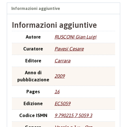
con
Informazioni aggiuntive
CD
quantità
Informazioni aggiuntive
Autore
RUSCONI Gian Luigi
Curatore
Pavesi Cesare
Editore
Carrara
Anno di
2009
pubblicazione
Pages
16
Edizione
EC5059
Codice ISMN
9 790215 7 5059 3