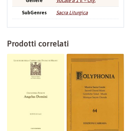
Genere
Vocale a 1 v. – Org.
SubGenres
Sacra Liturgica
Prodotti correlati