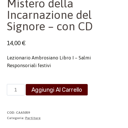
Mistero della
Incarnazione del
Signore – con CD
14,00
€
Lezionario Ambrosiano Libro I – Salmi
Responsoriali festivi
Mistero
Aggiungi Al Carrello
della
Incarnazione
del
COD:
CAA5059
Signore
Categoria:
Partiture
-