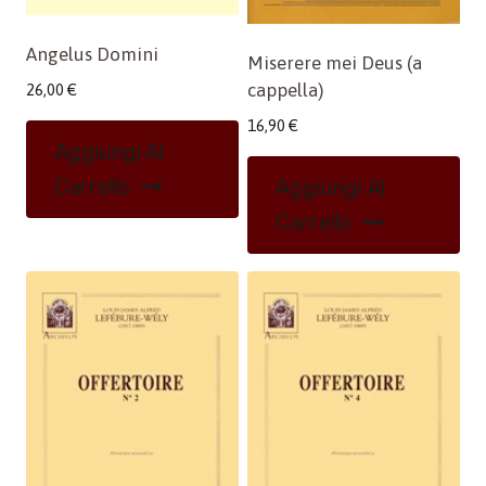
Angelus Domini
Miserere mei Deus (a
cappella)
26,00
€
16,90
€
Aggiungi Al
Carrello
Aggiungi Al
Carrello