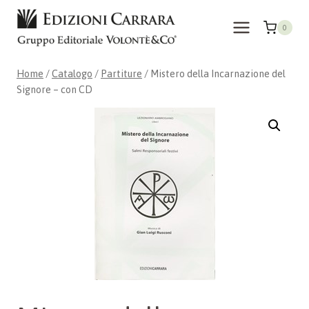
Salta
al
0
contenuto
Home
/
Catalogo
/
Partiture
/
Mistero della Incarnazione del
Signore – con CD