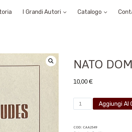
toria
I Grandi Autori
Catalogo
Cont
NATO DOM
10,00
€
NATO
Aggiungi Al 
DOMINO
LAUDES
quantità
COD:
CAA2549