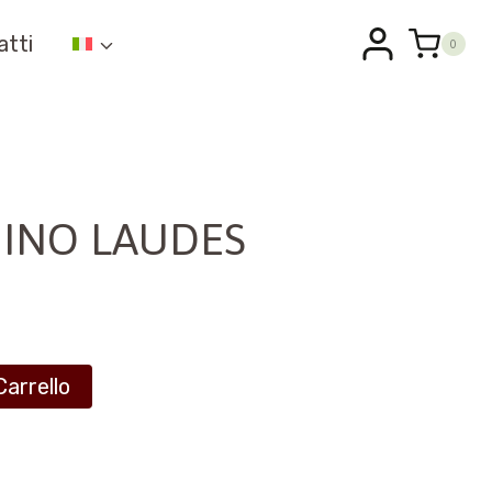
atti
0
INO LAUDES
Carrello