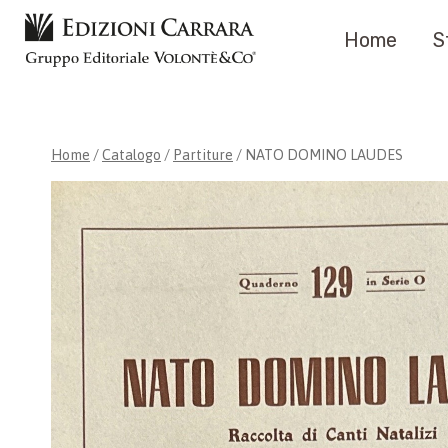
Salta
Home
S
al
contenuto
Home
/
Catalogo
/
Partiture
/
NATO DOMINO LAUDES