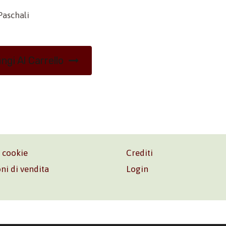
Paschali
ngi Al Carrello
e cookie
Crediti
ni di vendita
Login