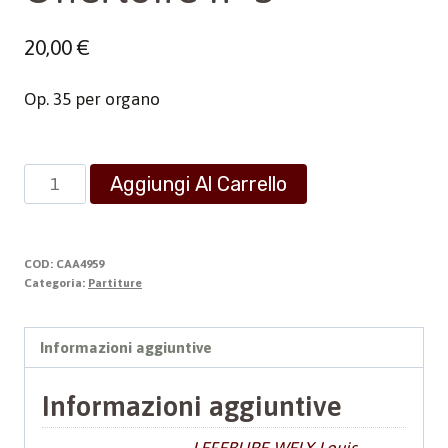
20,00
€
Op. 35 per organo
Offertoire
Aggiungi Al Carrello
n°
5
quantità
COD:
CAA4959
Categoria:
Partiture
Informazioni aggiuntive
Informazioni aggiuntive