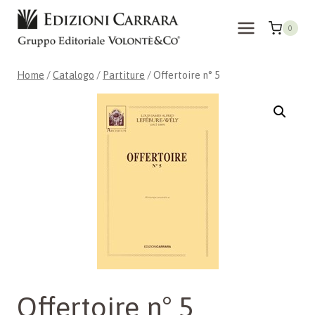
Salta
al
0
contenuto
Home
/
Catalogo
/
Partiture
/
Offertoire n° 5
Offertoire n° 5