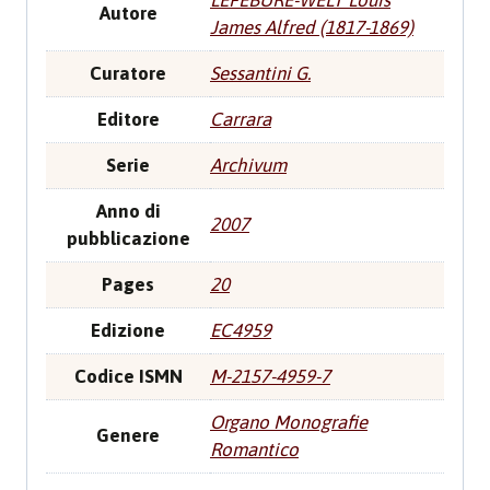
LEFEBURE-WELY Louis
Autore
James Alfred (1817-1869)
Curatore
Sessantini G.
Editore
Carrara
Serie
Archivum
Anno di
2007
pubblicazione
Pages
20
Edizione
EC4959
Codice ISMN
M-2157-4959-7
Organo Monografie
Genere
Romantico