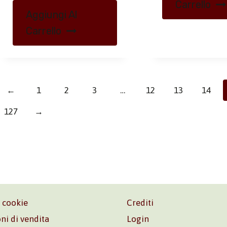
Carrello
Aggiungi Al
Carrello
←
1
2
3
…
12
13
14
127
→
e cookie
Crediti
ni di vendita
Login