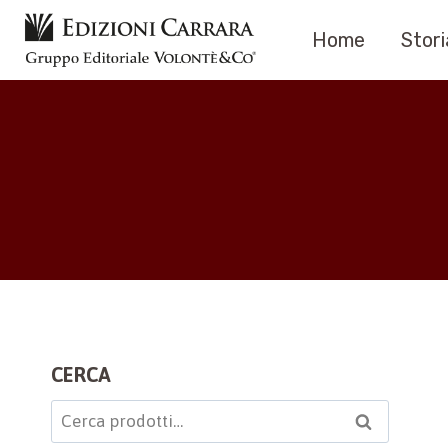
Salta
Home
Stori
al
contenuto
CERCA
Cerca:
Cerca