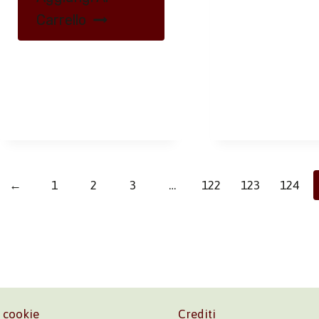
Carrello
←
1
2
3
…
122
123
124
e cookie
Crediti