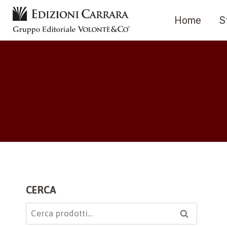
Salta
Home
S
al
contenuto
CERCA
Cerca:
Cerca