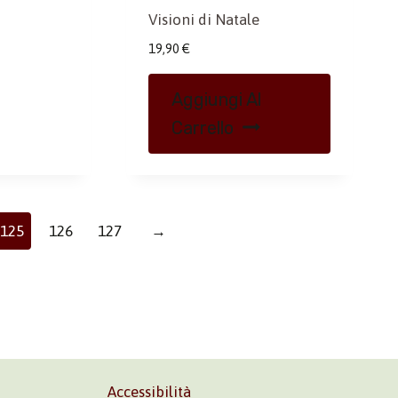
Visioni di Natale
19,90
€
Aggiungi Al
Carrello
125
126
127
→
Accessibilità