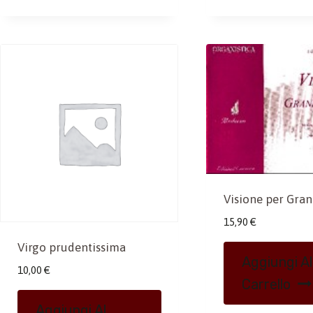
Visione per Gra
15,90
€
Virgo prudentissima
Aggiungi Al
10,00
€
Carrello
Aggiungi Al