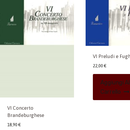
VI Preludi e Fugh
22,00
€
Aggiungi Al
Carrello
VI Concerto
Brandeburghese
18,90
€