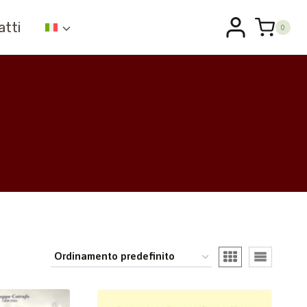
atti
0