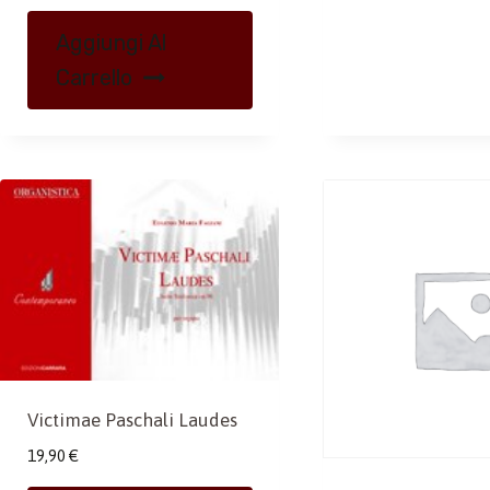
Aggiungi Al
Carrello
Victimae Paschali Laudes
19,90
€