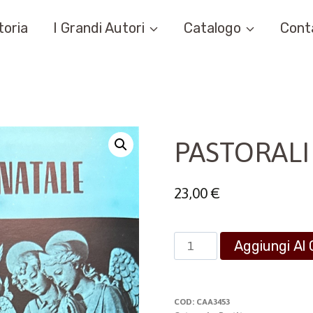
toria
I Grandi Autori
Catalogo
Cont
PASTORALI
23,00
€
PASTORALI
Aggiungi Al 
DEL
NATALE
quantità
COD:
CAA3453