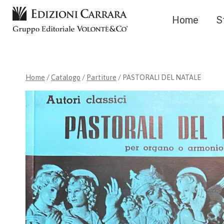
Salta
Home
S
al
contenuto
Home
/
Catalogo
/
Partiture
/
PASTORALI DEL NATALE