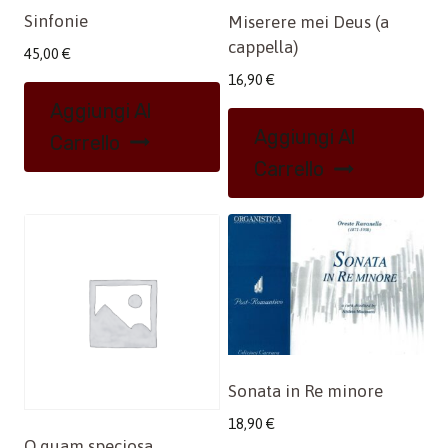
Sinfonie
Miserere mei Deus (a
cappella)
45,00
€
16,90
€
Aggiungi Al
Aggiungi Al
Carrello
Carrello
Sonata in Re minore
18,90
€
O quam speciosa