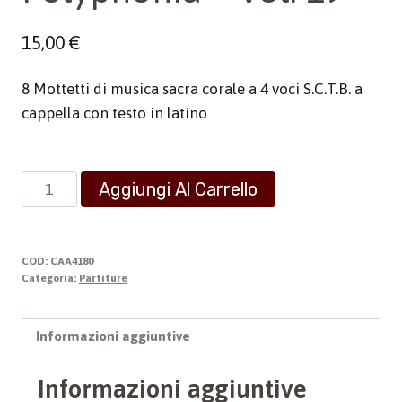
15,00
€
8 Mottetti di musica sacra corale a 4 voci S.C.T.B. a
cappella con testo in latino
Polyphonia
Aggiungi Al Carrello
-
Vol.
19
COD:
CAA4180
quantità
Categoria:
Partiture
Informazioni aggiuntive
Informazioni aggiuntive