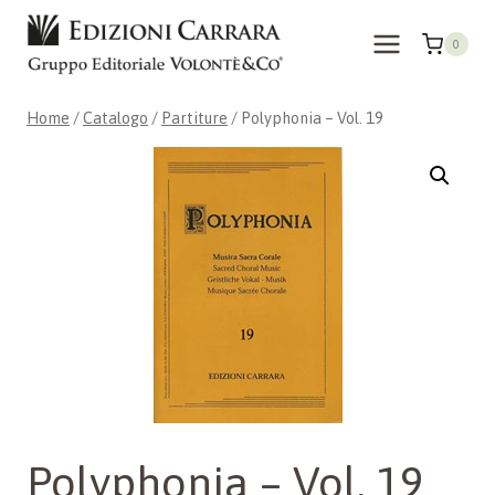
Salta
al
0
contenuto
Home
/
Catalogo
/
Partiture
/
Polyphonia – Vol. 19
Polyphonia – Vol. 19