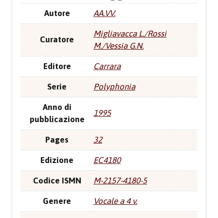
Autore
AA.VV.
Migliavacca L./Rossi
Curatore
M./Vessia G.N.
Editore
Carrara
Serie
Polyphonia
Anno di
1995
pubblicazione
Pages
32
Edizione
EC4180
Codice ISMN
M-2157-4180-5
Genere
Vocale a 4 v.