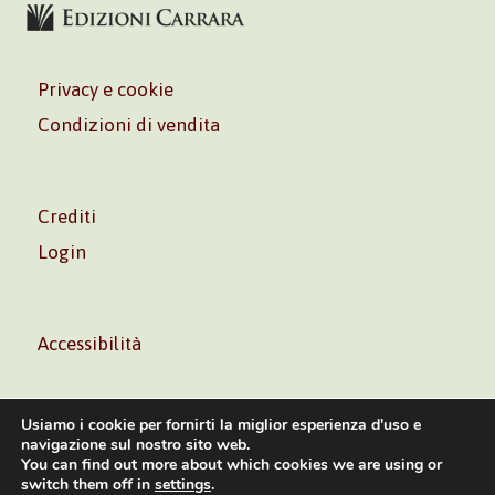
Privacy e cookie
Condizioni di vendita
Crediti
Login
Accessibilità
Usiamo i cookie per fornirti la miglior esperienza d'uso e
navigazione sul nostro sito web.
You can find out more about which cookies we are using or
Volontè & Co. Srl – P.I. 06181480960 –
info@volonte-
switch them off in
settings
.