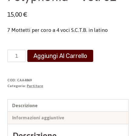
15,00
€
7 Mottetti per coro a 4 voci S.C.T.B. in latino
Polyphonia
Aggiungi Al Carrello
-
Vol.
61
COD:
CAA4869
quantità
Categoria:
Partiture
Descrizione
Informazioni aggiuntive
Descrizione