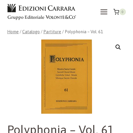
Salta
al
0
contenuto
Home
/
Catalogo
/
Partiture
/
Polyphonia – Vol. 61
Polyphonia – Vol. 61