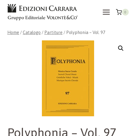
Salta
al
0
contenuto
Home
/
Catalogo
/
Partiture
/
Polyphonia – Vol. 97
Polyphonia – Vol. 97