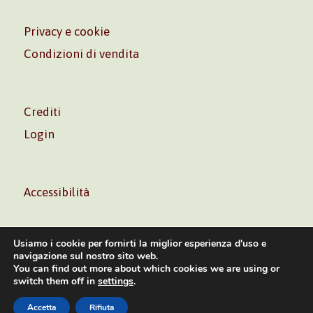
Privacy e cookie
Condizioni di vendita
Crediti
Login
Accessibilità
Usiamo i cookie per fornirti la miglior esperienza d'uso e
navigazione sul nostro sito web.
You can find out more about which cookies we are using or
Volontè & Co. Srl – P.I. 06181480960 –
info@volonte-
switch them off in
settings
.
co.com
– Tel.
+39 02 45473285
Accetta
Rifiuta