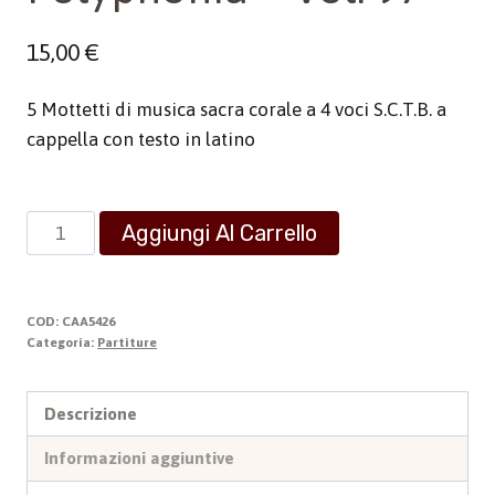
15,00
€
5 Mottetti di musica sacra corale a 4 voci S.C.T.B. a
cappella con testo in latino
Polyphonia
Aggiungi Al Carrello
-
Vol.
97
COD:
CAA5426
quantità
Categoria:
Partiture
Descrizione
Informazioni aggiuntive