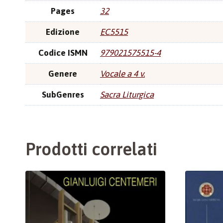
Pages
32
Edizione
EC5515
Codice ISMN
979021575515-4
Genere
Vocale a 4 v.
SubGenres
Sacra Liturgica
Prodotti correlati