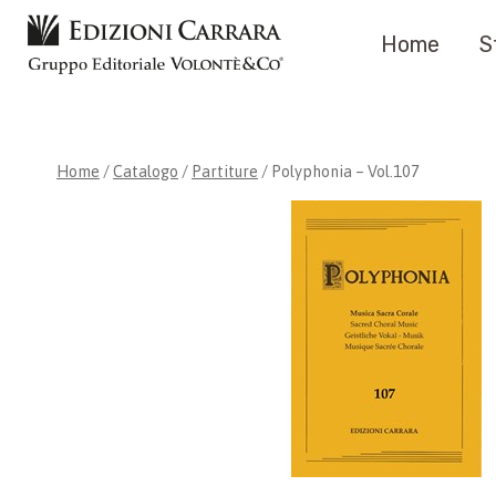
Salta
Home
S
al
contenuto
Home
/
Catalogo
/
Partiture
/
Polyphonia – Vol.107