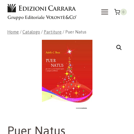
Salta
al
0
contenuto
Home
/
Catalogo
/
Partiture
/
Puer Natus
Puer Natus