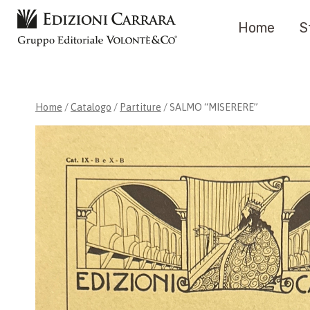
Salta
Home
S
al
contenuto
Home
/
Catalogo
/
Partiture
/
SALMO “MISERERE”