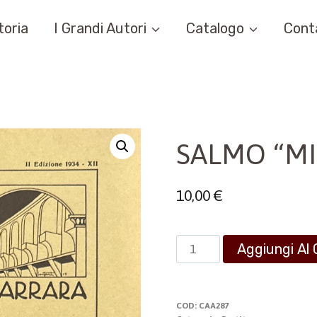
toria
I Grandi Autori
Catalogo
Cont
SALMO “MI
10,00
€
SALMO
Aggiungi Al 
"MISERERE"
quantità
COD:
CAA287