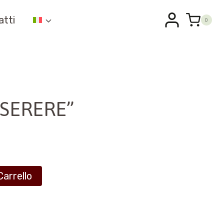
atti
0
SERERE”
Carrello