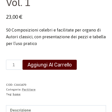
Vol. 1
23,00
€
50 Composizioni celebri e facilitate per organo di
Autori classici, con presentazione dei pezzi e tabella
per l’uso pratico
Scuola
Aggiungi Al Carrello
Classica
del
giovane
COD:
CAA1670
Organista
Categoria:
Partiture
Tag:
home
-
Vol.
1
Descrizione