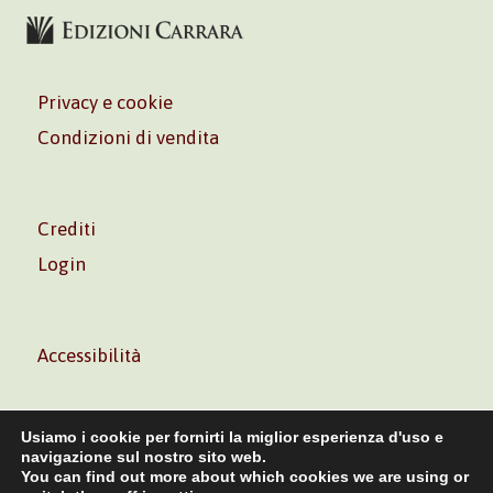
Privacy e cookie
Condizioni di vendita
Crediti
Login
Accessibilità
Usiamo i cookie per fornirti la miglior esperienza d'uso e
navigazione sul nostro sito web.
You can find out more about which cookies we are using or
Volontè & Co. Srl – P.I. 06181480960 –
info@volonte-