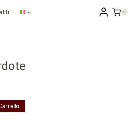
atti
0
rdote
Carrello