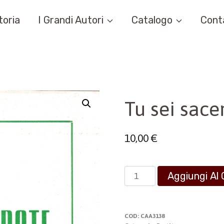
toria
I Grandi Autori
Catalogo
Cont
Tu sei sace
10,00
€
Tu
Aggiungi Al 
sei
sacerdote
quantità
COD:
CAA3138