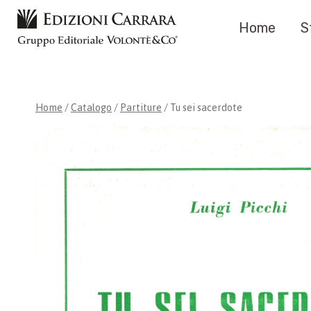
Salta
Home
S
al
contenuto
Home
/
Catalogo
/
Partiture
/
Tu sei sacerdote