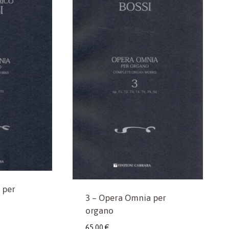
 per
3 – Opera Omnia per
organo
65,00
€