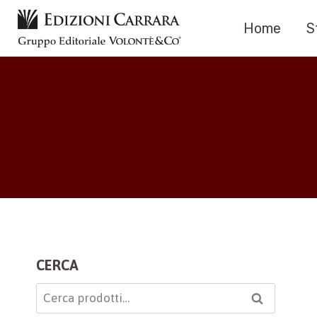
Salta
Home
S
al
contenuto
CERCA
Cerca:
Cerca