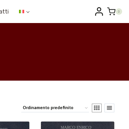
atti
0