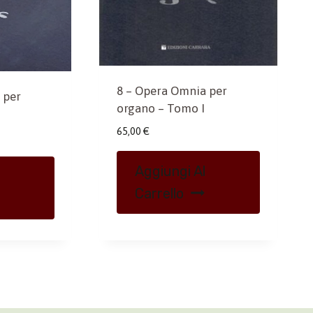
8 – Opera Omnia per
 per
organo – Tomo I
65,00
€
Aggiungi Al
Carrello