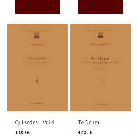
Qui sedes – Vol.4
Te Deum
18,00
€
42,00
€