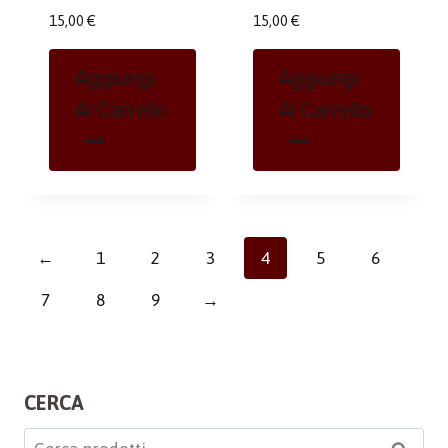
15,00
€
15,00
€
Aggiungi
Aggiungi
Al Carrello
Al Carrello
←
1
2
3
4
5
6
7
8
9
→
CERCA
Cerca: