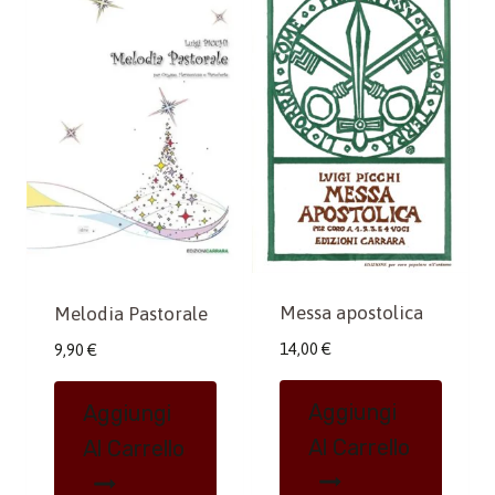
Messa apostolica
Melodia Pastorale
14,00
€
9,90
€
Aggiungi
Aggiungi
Al Carrello
Al Carrello