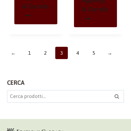
Aggiungi
Al Carrello
Al Carrello
←
1
2
3
4
5
→
CERCA
Cerca:
Cerca