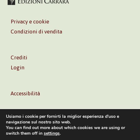
Privacy e cookie
Condizioni di vendita
Crediti
Login
Accessibilità
Usiamo i cookie per fornirti la miglior esperienza d'uso e
navigazione sul nostro sito web.
You can find out more about which cookies we are using or
Volontè & Co. Srl – P.I. 06181480960 –
info@volonte-
switch them off in
settings
.
co.com
– Tel.
+39 02 45473285