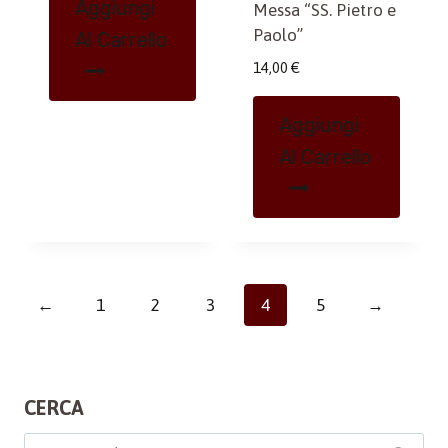
Aggiungi
Messa “SS. Pietro e
Paolo”
Al Carrello
14,00
€
Aggiungi
Al Carrello
←
1
2
3
4
5
→
CERCA
Cerca: