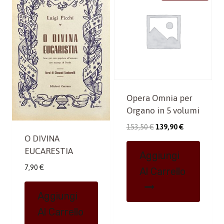
Opera Omnia per
Organo in 5 volumi
Il
Il
153,50
€
139,90
€
O DIVINA
prezzo
prezzo
originale
attuale
EUCARESTIA
Aggiungi
era:
è:
7,90
€
Al Carrello
153,50 €.
139,90 €.
Aggiungi
Al Carrello