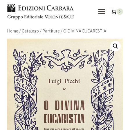
Salta
al
0
contenuto
Home
/
Catalogo
/
Partiture
/
O DIVINA EUCARESTIA