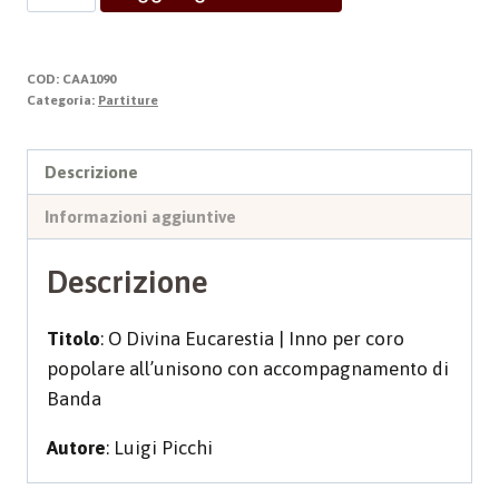
DIVINA
EUCARESTIA
quantità
COD:
CAA1090
Categoria:
Partiture
Descrizione
Informazioni aggiuntive
Descrizione
Titolo
: O Divina Eucarestia | Inno per coro
popolare all’unisono con accompagnamento di
Banda
Autore
: Luigi Picchi