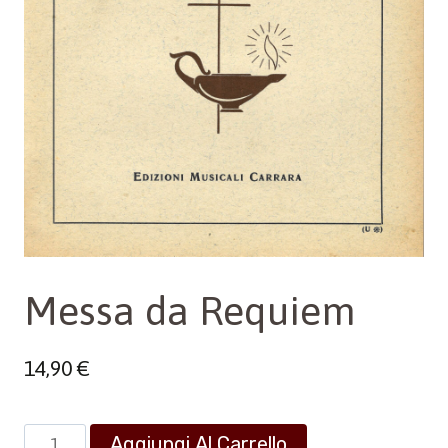
Messa da Requiem
14,90
€
Messa
Aggiungi Al Carrello