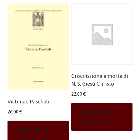
Crocifissione e morte di
N. S. Giesù Christo
22,00
€
Victimae Paschali
Aggiungi Al
26,00
€
Carrello
Aggiungi Al
Carrello