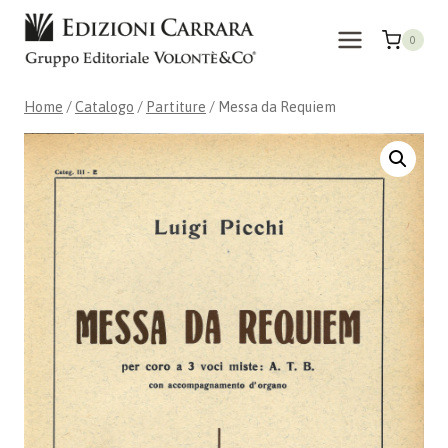
Salta
al
0
contenuto
Home
/
Catalogo
/
Partiture
/
Messa da Requiem