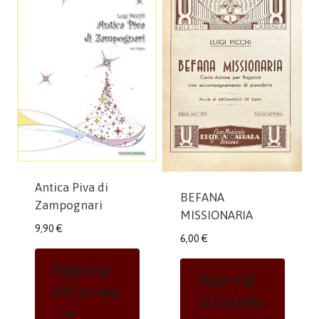
Antica Piva di
BEFANA
Zampognari
MISSIONARIA
9,90
€
6,00
€
Aggiungi
Aggiungi
Al Carrello
Al Carrello