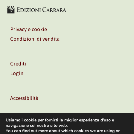
Privacy e cookie
Condizioni di vendita
Crediti
Login
Accessibilità
Usiamo i cookie per fornirti la miglior esperienza d'uso e
navigazione sul nostro sito web.
You can find out more about which cookies we are using or
Volontè & Co. Srl – P.I. 06181480960 –
info@volonte-