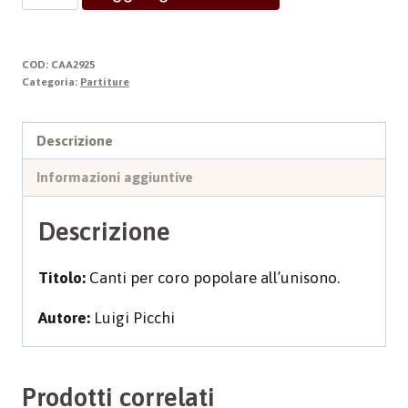
LODE
VESPERTINA
quantità
COD:
CAA2925
Categoria:
Partiture
Descrizione
Informazioni aggiuntive
Descrizione
Titolo:
Canti per coro popolare all’unisono.
Autore:
Luigi Picchi
Prodotti correlati