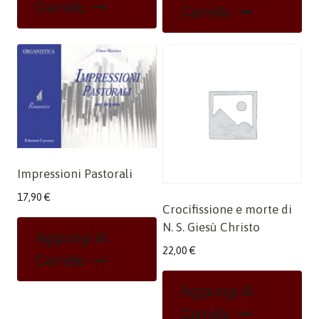
Carrello
Carrello
Impressioni Pastorali
17,90
€
Crocifissione e morte di
N. S. Giesù Christo
Aggiungi Al
22,00
€
Carrello
Aggiungi Al
Carrello