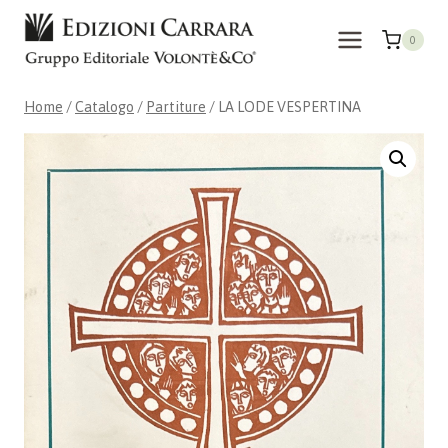
Salta
al
0
contenuto
Home
/
Catalogo
/
Partiture
/
LA LODE VESPERTINA