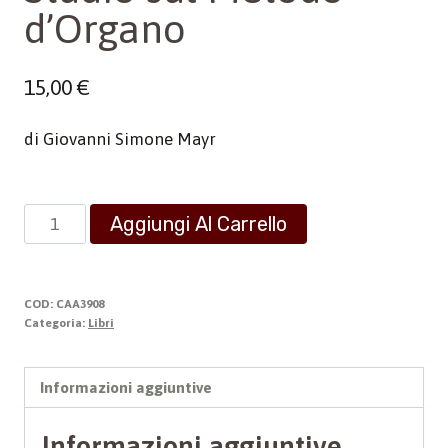
d’Organo
15,00
€
di Giovanni Simone Mayr
Studio
Aggiungi Al Carrello
sul
Metodo
d'Organo
COD:
CAA3908
quantità
Categoria:
Libri
Informazioni aggiuntive
Informazioni aggiuntive