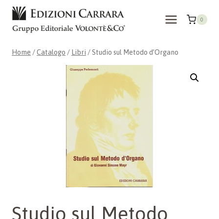
Salta
al
0
contenuto
Home
/
Catalogo
/
Libri
/
Studio sul Metodo d’Organo
Studio sul Metodo