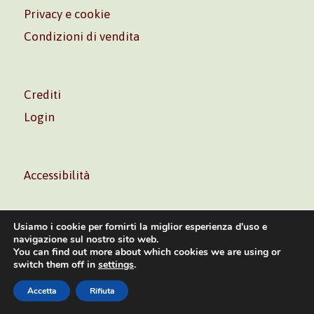
Privacy e cookie
Condizioni di vendita
Crediti
Login
Accessibilità
Usiamo i cookie per fornirti la miglior esperienza d'uso e
navigazione sul nostro sito web.
You can find out more about which cookies we are using or
Volontè & Co. Srl – P.I. 06181480960 –
info@volonte-
switch them off in
settings
.
co.com
– Tel.
+39 02 45473285
Accetta
Rifiuta