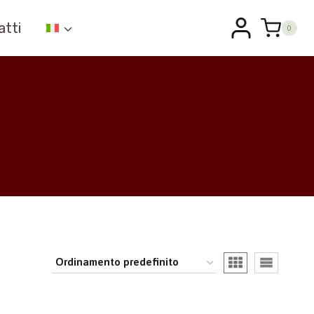
atti
0