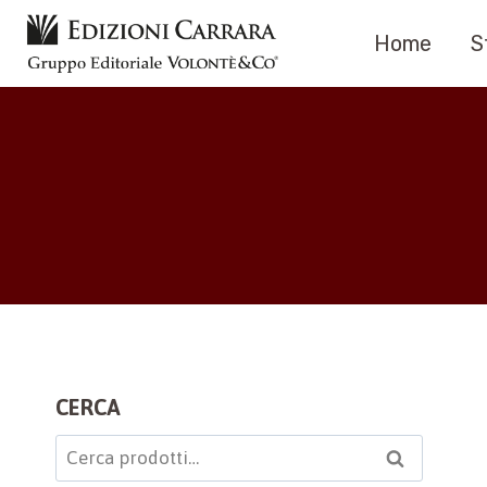
Salta
Home
S
al
contenuto
CERCA
Cerca:
Cerca