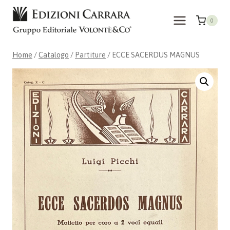
Salta
al
0
contenuto
Home
/
Catalogo
/
Partiture
/
ECCE SACERDUS MAGNUS