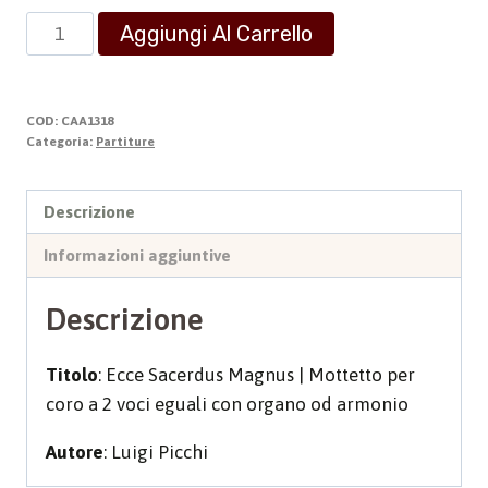
ECCE
Aggiungi Al Carrello
SACERDUS
MAGNUS
quantità
COD:
CAA1318
Categoria:
Partiture
Descrizione
Informazioni aggiuntive
Descrizione
Titolo
: Ecce Sacerdus Magnus | Mottetto per
coro a 2 voci eguali con organo od armonio
Autore
: Luigi Picchi