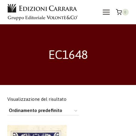
Salta
al
0
contenuto
EC1648
Visualizzazione del risultato