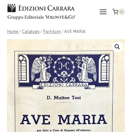
Salta
al
0
contenuto
Home
/
Catalogo
/
Partiture
/
AVE MARIA