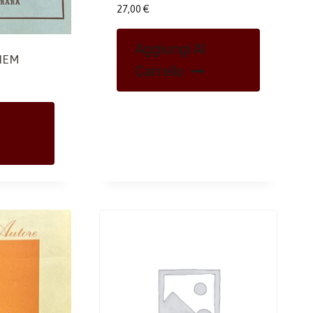
27,00
€
Aggiungi Al
IEM
Carrello