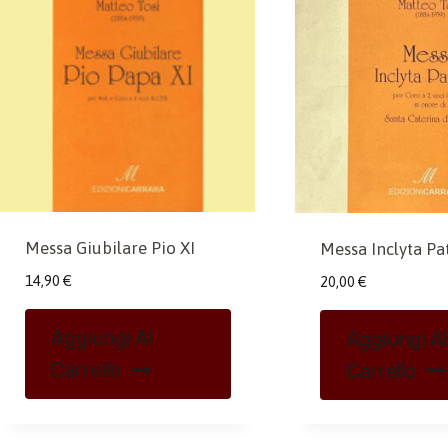
Messa Giubilare Pio XI
Messa Inclyta Pa
14,90
€
20,00
€
Aggiungi Al
Aggiungi Al
Carrello
Carrello