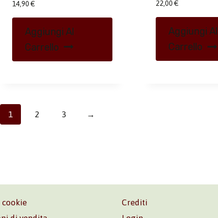
22,00
€
14,90
€
Aggiungi Al
Aggiungi Al
Carrello
Carrello
1
2
3
→
e cookie
Crediti