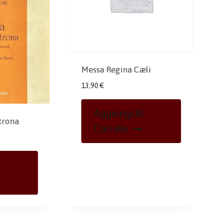
Messa Regina Cæli
13,90
€
Aggiungi Al
trona
Carrello