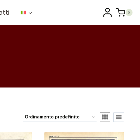
atti
0