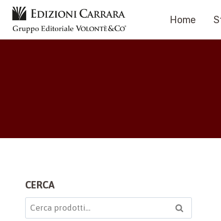
Salta
Home
S
al
contenuto
CERCA
Cerca:
Cerca