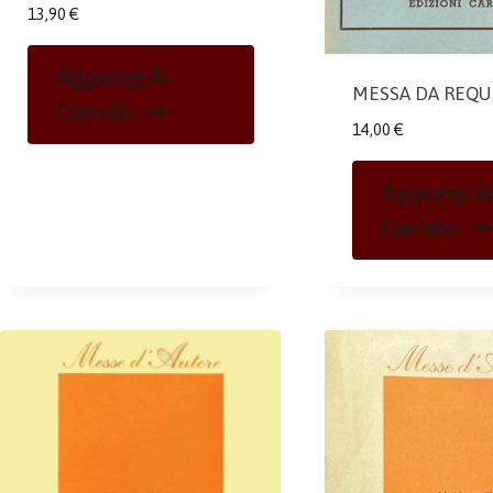
13,90
€
Aggiungi Al
MESSA DA REQU
Carrello
14,00
€
Aggiungi Al
Carrello